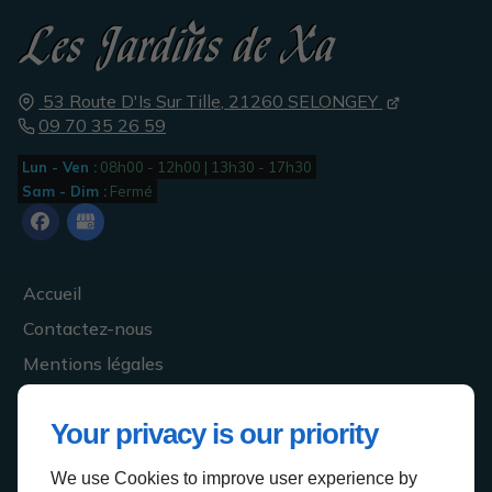
53 Route D'Is Sur Tille,
21260
SELONGEY
09 70 35 26 59
Lun - Ven :
08h00 - 12h00 | 13h30 - 17h30
Sam - Dim :
Fermé
Accueil
Contactez-nous
Mentions légales
Plan du site
Your privacy is our priority
We use Cookies to improve user experience by