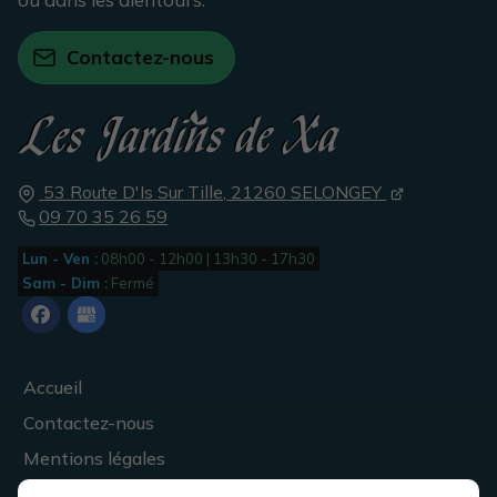
Contactez-nous
53 Route D'Is Sur Tille,
21260
SELONGEY
09 70 35 26 59
Lun - Ven :
08h00 - 12h00 | 13h30 - 17h30
Sam - Dim :
Fermé
Accueil
Contactez-nous
Mentions légales
Plan du site